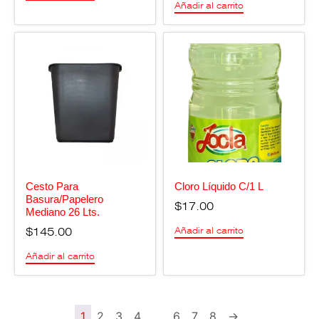
Añadir al carrito
Cesto Para
Cloro Líquido C/1 L
Basura/Papelero
$
17.00
Mediano 26 Lts.
$
145.00
Añadir al carrito
Añadir al carrito
1
2
3
4
…
6
7
8
→