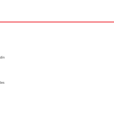
dín
ales