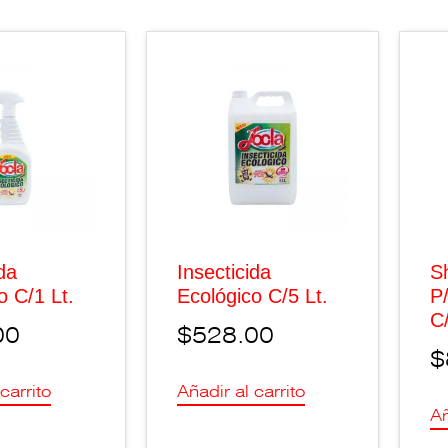
ida
Insecticida
S
o C/1 Lt.
Ecológico C/5 Lt.
P
C/
00
$
528.00
$
carrito
Añadir al carrito
Añ