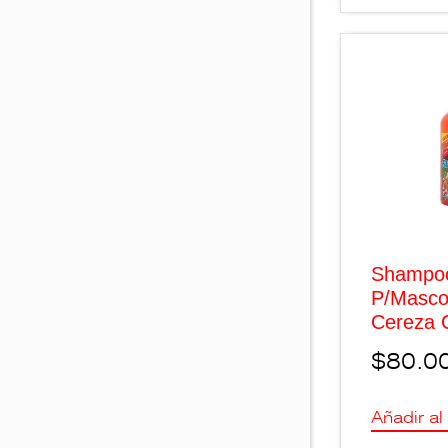
Shampo
P/Masco
Cereza C
$
80.0
Añadir al 