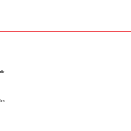
dín
ales