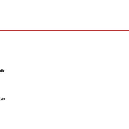
dín
ales